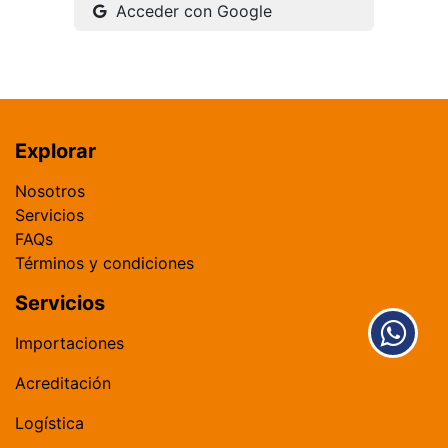
Acceder con Google
Explorar
​Nosotros​​
Servicios
FAQs
​Términos y condiciones
Servicios
​​​​​​​​​​I​m​por​t​a​c​i​o​ne​s​
​Acreditación​
​Logística​